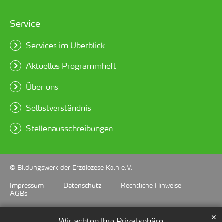
Service
Services im Überblick
Aktuelles Programmheft
Über uns
Selbstverständnis
Stellenausschreibungen
© Bildungswerk der Erzdiözese Köln e.V.
Impressum
Datenschutz
Rechtliche Hinweise
AGBs
✕
Wir achten Ihre Privatsphäre