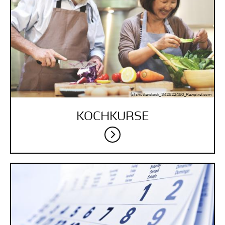
(c) shutterstock_342622460_Rawpixel.com
KOCHKURSE