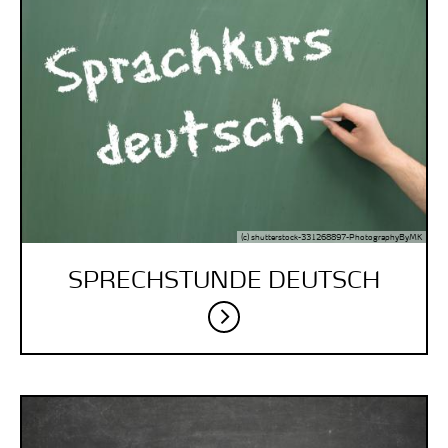
(c) shutterstock-331268897-PhotographyByMK
SPRECHSTUNDE DEUTSCH