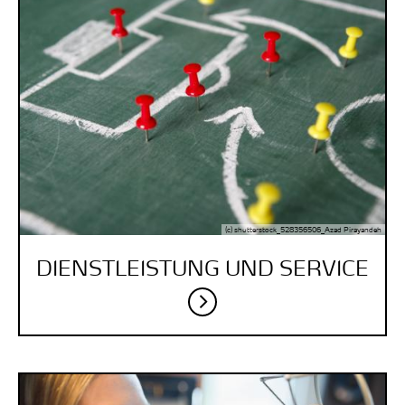
(c) shutterstock_528356506_Azad Pirayandeh
DIENST­LEISTUNG UND SERVICE