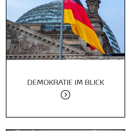
(c) shutterstock_2508296357_Juan Garcia Hinojosa
DEMOKRATIE IM BLICK