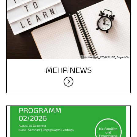
(c) shutterstock_1704431185_ EugeniaSh
MEHR NEWS