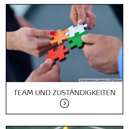
(c) shutterstock_dotshock_167024144
TEAM UND ZUSTÄNDIG­KEITEN