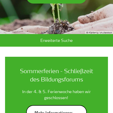
© A3pfamily / shutterstock
Erweiterte Suche
Sommerferien - Schließzeit
des Bildungsforums
In der 4. & 5. Ferienwoche haben wir
geschlossen!
Mehr Informationen: