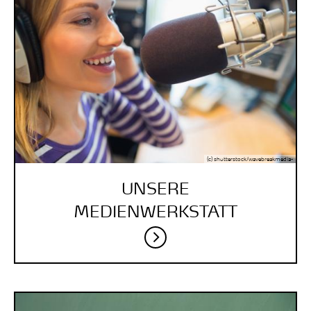
(c) shutterstock/wavebreakmedia-
UNSERE
MEDIENWERK­STATT