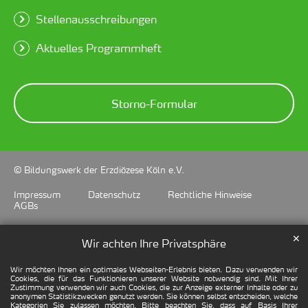
Stellenausschreibungen
Aktuelles Programmheft
Storno-Formular
© Bildungswerk der Erzdiözese Köln e.V.
Impressum
Datenschutz
Rechtliche Hinweise
AGBs
✕
Wir achten Ihre Privatsphäre
Wir möchten Ihnen ein optimales Webseiten-Erlebnis bieten. Dazu verwenden wir
Cookies, die für das Funktionieren unserer Website notwendig sind. Mit Ihrer
Zustimmung verwenden wir auch Cookies, die zur Anzeige externer Inhalte oder zu
anonymen Statistikzwecken genutzt werden. Sie können selbst entscheiden, welche
Kategorien Sie zulassen möchten. Bitte beachten Sie, dass auf Basis Ihrer