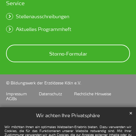
Service
Stellenausschreibungen
Aktuelles Programmheft
Storno-Formular
© Bildungswerk der Erzdiözese Köln e.V.
Impressum
Datenschutz
Rechtliche Hinweise
AGBs
✕
Wir achten Ihre Privatsphäre
Wir möchten Ihnen ein optimales Webseiten-Erlebnis bieten. Dazu verwenden wir
Cookies, die für das Funktionieren unserer Website notwendig sind. Mit Ihrer
Zustimmung verwenden wir auch Cookies, die zur Anzeige externer Inhalte oder zu