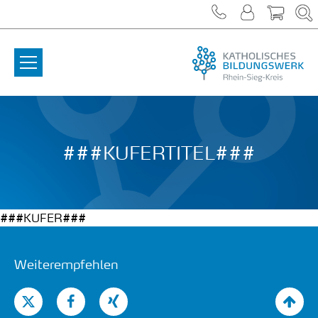
Zum Inhalt springen
###KUFERTITEL###
###KUFER###
Weiterempfehlen