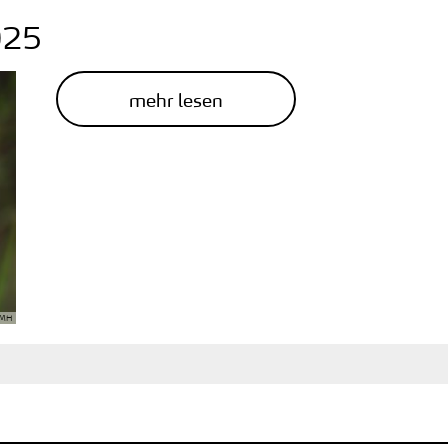
025
mehr lesen
 MH