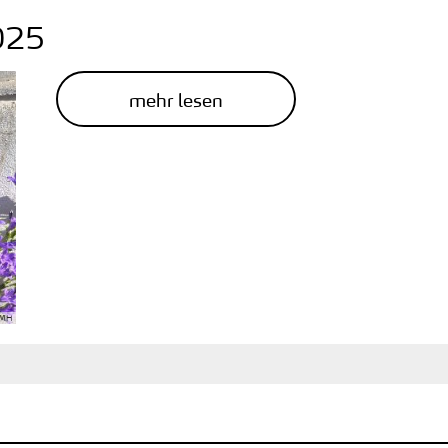
025
mehr lesen
 MH