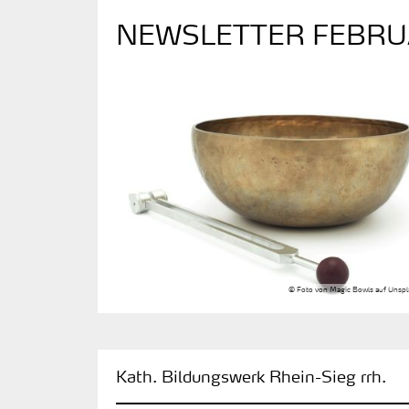
NEWSLETTER FEBRU
© Foto von Magic Bowls auf Unspl
:
Kath. Bildungswerk Rhein-Sieg rrh.