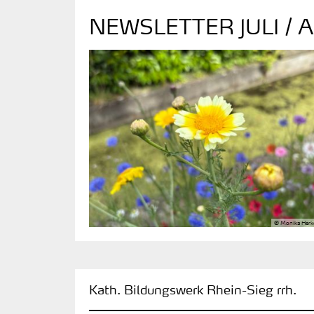
NEWSLETTER JULI / 
© Monika Herk
:
Kath. Bildungswerk Rhein-Sieg rrh.