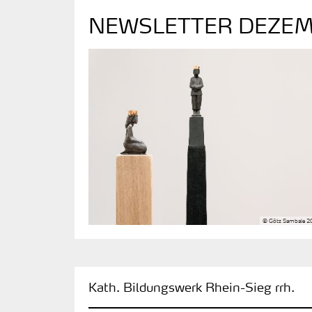
NEWSLETTER DEZEM
© Götz Sambale 2
:
Kath. Bildungswerk Rhein-Sieg rrh.