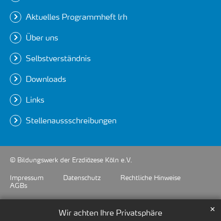
Aktuelles Programmheft lrh
Über uns
Selbstverständnis
Downloads
Links
Stellenaussschreibungen
© Bildungswerk der Erzdiözese Köln e.V.
Impressum
Datenschutz
Rechtliche Hinweise
AGBs
✕
Wir achten Ihre Privatsphäre