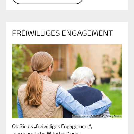
FREIWILLIGES ENGAGEMENT
© shutterstock_262437695_Ocskay Bence
Ob Sie es „freiwilliges Engagement“,
„ehrenamtliche Mitarbeit“ oder