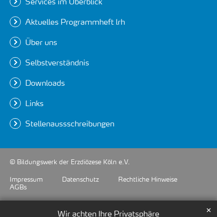
Services im Überblick
Aktuelles Programmheft lrh
Über uns
Selbstverständnis
Downloads
Links
Stellenaussschreibungen
© Bildungswerk der Erzdiözese Köln e.V.
Impressum
Datenschutz
Rechtliche Hinweise
AGBs
✕
Wir achten Ihre Privatsphäre