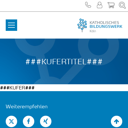
Zum Inhalt springen
###KUFERTITEL###
###KUFER###
Weiterempfehlen