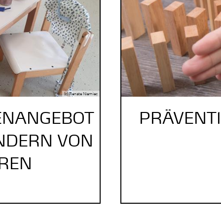
(c) Renate Niemiec
IENANGEBOT
PRÄVENT
INDERN VON
HREN