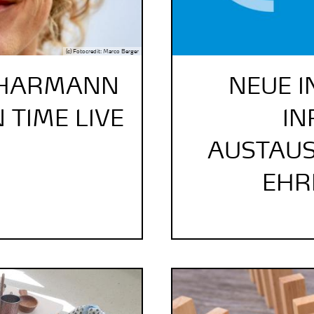
(c) Fotocredit: Marco Berger
A HARMANN
NEUE I
 TIME LIVE
IN
AUSTAU
EHR