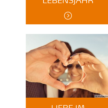
LEBENSJAHR
(c) shuttersto
LIEBE IM