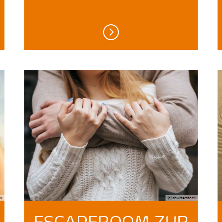
ck
(c) shutterstock
ESCAPEROOM ZUR