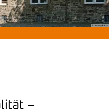
© Henning Rohm
ität –