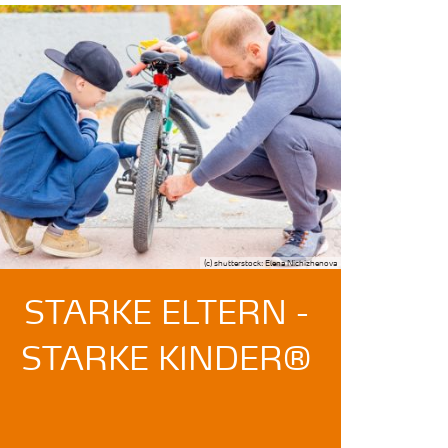
(c) shutterstock: Elena Nichizhenova
STARKE ELTERN -
STARKE KINDER®