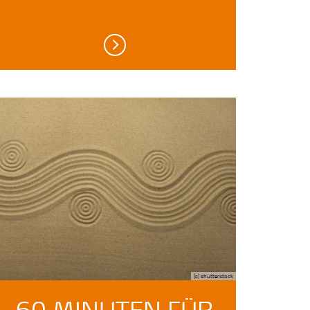
(c) shutterstock
60 MINUTEN FÜR