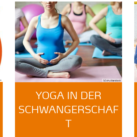
nn
(c) shutterstock
YOGA IN DER
SCHWANGERSCHAF
T