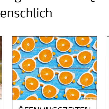
enschlich
k
(c) shutterstock