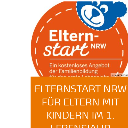
(c) Lisa Harma
ELTERNSTART NRW
FÜR ELTERN MIT
KINDERN IM 1.