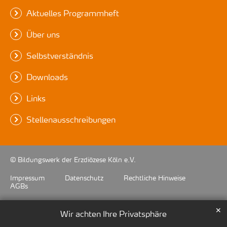
Aktuelles Programmheft
Über uns
Selbstverständnis
Downloads
Links
Stellenausschreibungen
© Bildungswerk der Erzdiözese Köln e.V.
Impressum
Datenschutz
Rechtliche Hinweise
AGBs
✕
Wir achten Ihre Privatsphäre