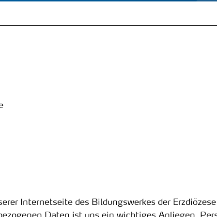
e
erer Internetseite des Bildungswerkes der Erzdiözese 
nbezogenen Daten ist uns ein wichtiges Anliegen. P