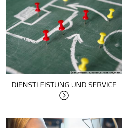
(c) shutterstock_528356506_Azad Pirayandeh
DIENST­LEISTUNG UND SERVICE