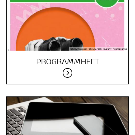
(c) shutterstock_667327687_Evgeny_Atamanenko
PROGRAMM­HEFT