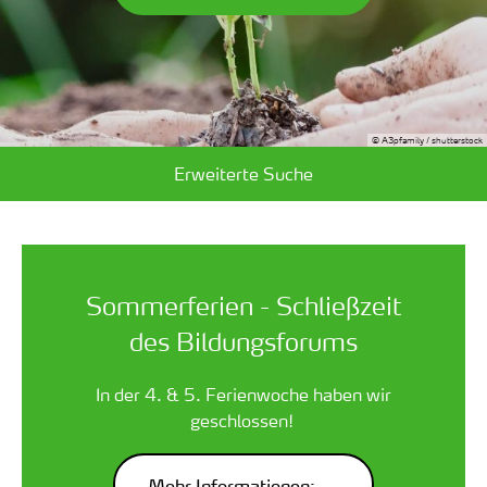
© A3pfamily / shutterstock
Erweiterte Suche
Sommerferien - Schließzeit
des Bildungsforums
In der 4. & 5. Ferienwoche haben wir
geschlossen!
Mehr Informationen: