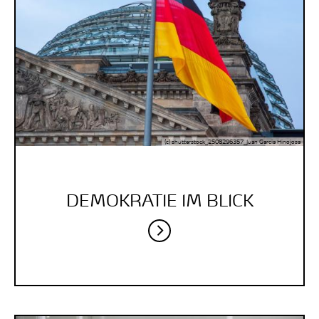
(c) shutterstock_2508296357_Juan Garcia Hinojosa
DEMOKRATIE IM BLICK