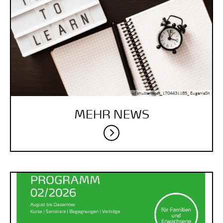
(c) shutterstock_1704431185_ EugeniaSh
MEHR NEWS