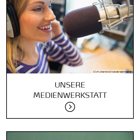
(c) shutterstock/wavebreakmedia-
UNSERE
MEDIENWERK­STATT