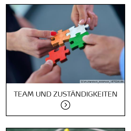
(c) shutterstock_dotshock_167024144
TEAM UND ZUSTÄNDIG­KEITEN