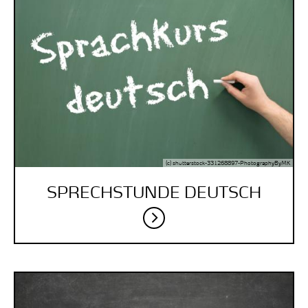
(c) shutterstock-331268897-PhotographyByMK
SPRECHSTUNDE DEUTSCH