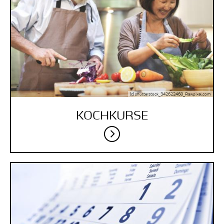
(c) shutterstock_342622460_Rawpixel.com
KOCHKURSE