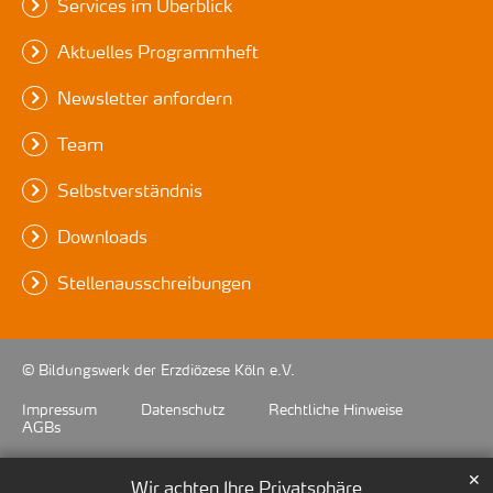
Services im Überblick
Aktuelles Programmheft
Newsletter anfordern
Team
Selbstverständnis
Downloads
Stellenausschreibungen
© Bildungswerk der Erzdiözese Köln e.V.
Impressum
Datenschutz
Rechtliche Hinweise
AGBs
✕
Wir achten Ihre Privatsphäre