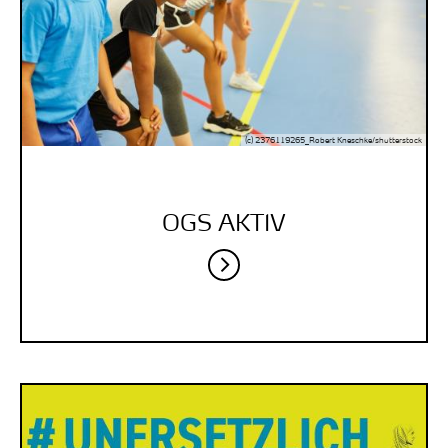
(c) 2376119265_Robert Kneschke/shutterstock
OGS AKTIV