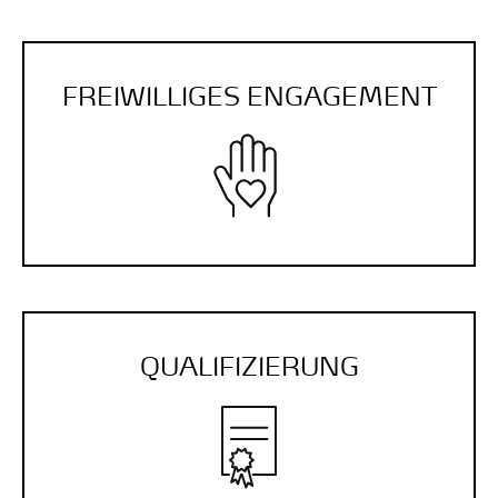
FREI­WILLIGES ENGAGE­MENT
QUALI­FIZIERUNG