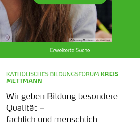
ock
© Rido / shutterst
Erweiterte Suche
KATHOLISCHES BILDUNGSFORUM
KREIS
:
METTMANN
Wir geben Bildung besondere
Qualität –
fachlich und menschlich